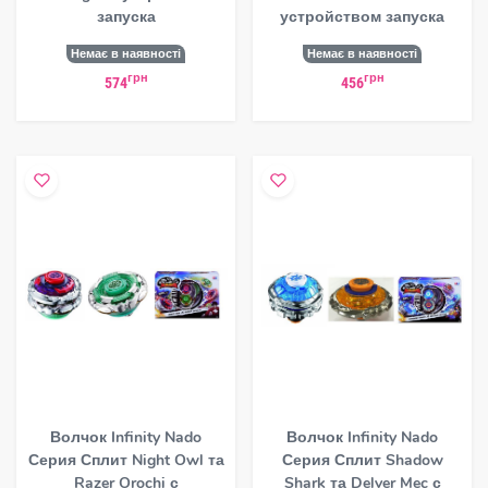
запуска
устройством запуска
Немає в наявності
Немає в наявності
грн
грн
574
456
Волчок Infinity Nado
Волчок Infinity Nado
Серия Сплит Night Owl та
Серия Сплит Shadow
Razer Orochi с
Shark та Delver Mec с