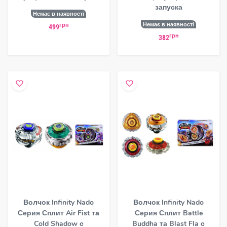
запуска
Немає в наявності
Немає в наявності
грн
499
грн
382
Волчок Infinity Nado
Волчок Infinity Nado
Серия Сплит Air Fist та
Серия Сплит Battle
Cold Shadow с
Buddha та Blast Fla с