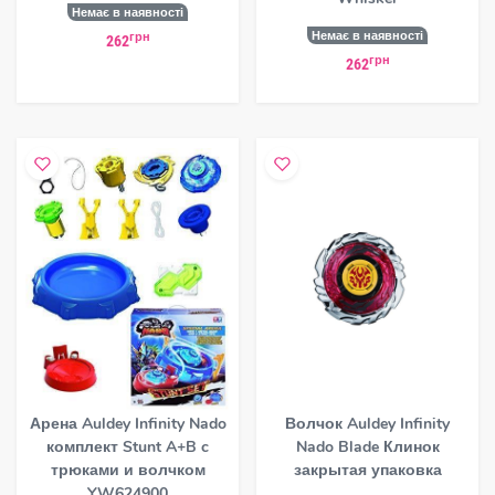
Немає в наявності
Немає в наявності
грн
262
грн
262
Арена Auldey Infinity Nado
Волчок Auldey Infinity
комплект Stunt A+B c
Nado Blade Клинок
трюками и волчком
закрытая упаковка
YW624900