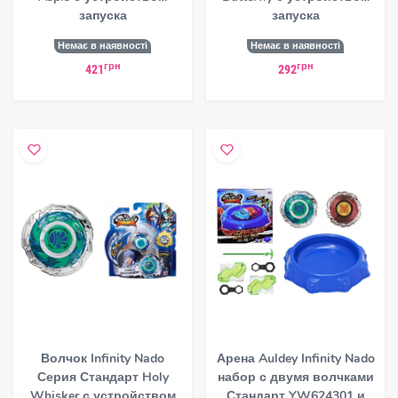
запуска
запуска
Немає в наявності
Немає в наявності
грн
грн
421
292
Волчок Infinity Nado
Арена Auldey Infinity Nado
Серия Стандарт Holy
набор с двумя волчками
Whisker с устройством
Стандарт YW624301 и