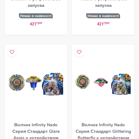
запуска
запуска
Немає в наявності
Немає в наявності
грн
грн
421
421
Волчок Infinity Nado
Волчок Infinity Nado
Серия Стандарт Glare
Серия Стандарт Glittering
Aspis с устройством
Butterfly с устройством