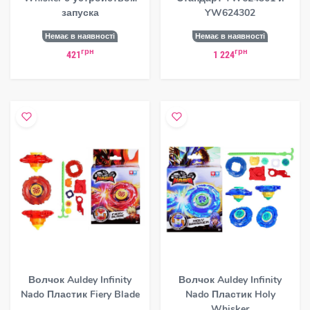
запуска
YW624302
Немає в наявності
Немає в наявності
грн
грн
421
1 224
Волчок Auldey Infinity
Волчок Auldey Infinity
Nado Пластик Fiery Blade
Nado Пластик Holy
Whisker