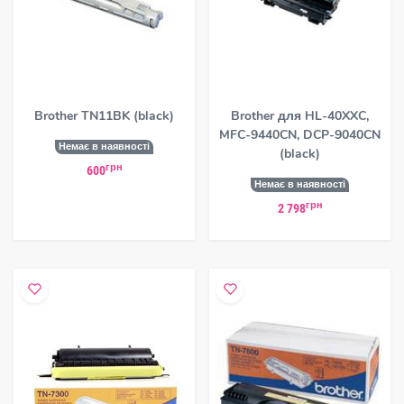
Brother TN11BK (black)
Brother для HL-40XXC,
MFC-9440CN, DCP-9040CN
Немає в наявності
(black)
грн
600
Немає в наявності
грн
2 798