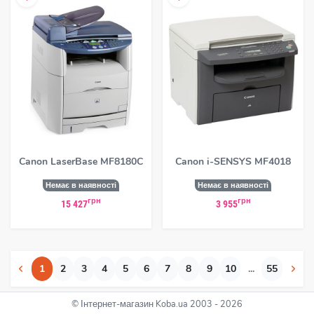
Canon LaserBase MF8180C
Canon i-SENSYS MF4018
Немає в наявності
Немає в наявності
грн
грн
15 427
3 955
1
2
3
4
5
6
7
8
9
10
...
55
© Інтернет-магазин Koba.ua 2003 - 2026