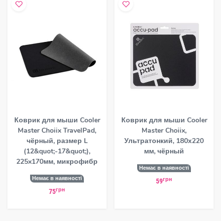
Коврик для мыши Cooler
Коврик для мыши Cooler
Master Choiix TravelPad,
Master Choiix,
чёрный, размер L
Ультратонкий, 180х220
(12&quot;-17&quot;),
мм, чёрный
225x170мм, микрофибр
Немає в наявності
Немає в наявності
грн
59
грн
75