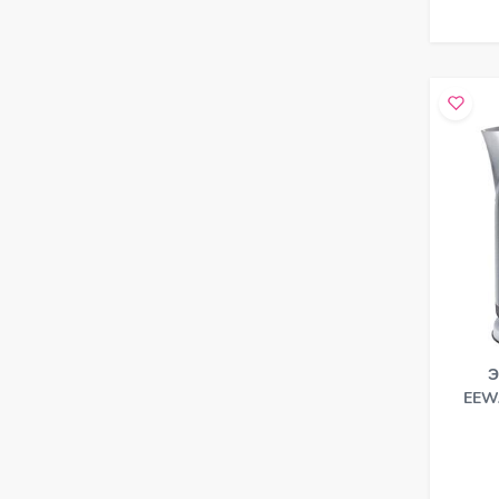
Э
EEW