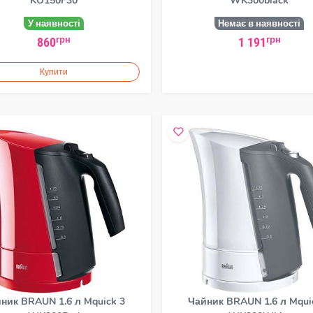
KO150F30
WK300black
У наявності
Немає в наявності
грн
грн
860
1 191
Купити
ник BRAUN 1.6 л Mquick 3
Чайник BRAUN 1.6 л Mqui