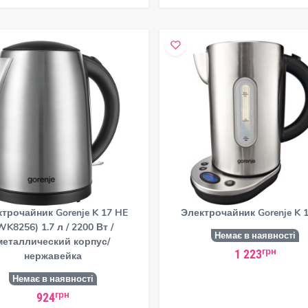
трочайник Gorenje K 17 HE
Электрочайник Gorenje K 
WK8256) 1.7 л / 2200 Вт /
Немає в наявності
металлический корпус/
грн
1 223
нержавейка
Немає в наявності
грн
924