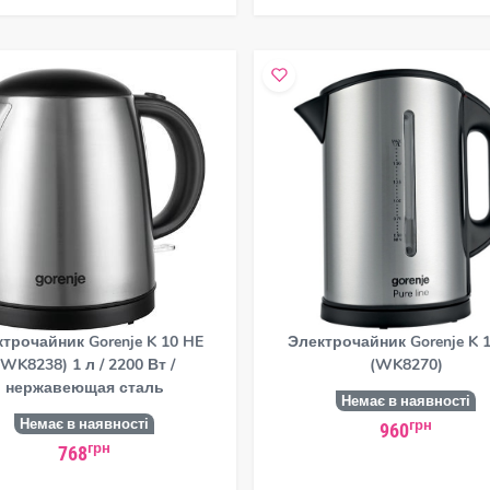
трочайник Gorenje K 10 HE
Электрочайник Gorenje K 
(WK8238) 1 л / 2200 Вт /
(WK8270)
нержавеющая сталь
Немає в наявності
Немає в наявності
грн
960
грн
768