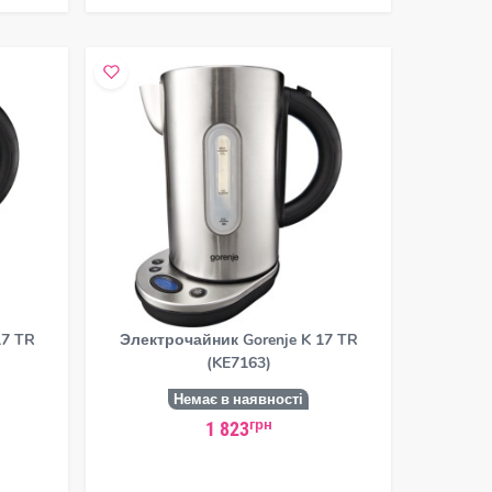
17 TR
Электрочайник Gorenje K 17 TR
(KE7163)
Немає в наявності
грн
1 823