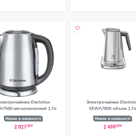
лектрочайник Electrolux
Электрочайник Electrol
A7500 металлический 1.7л
EEWA7800 объем 1.7
Немає в наявності
Немає в наявності
грн
грн
2 021
2 499