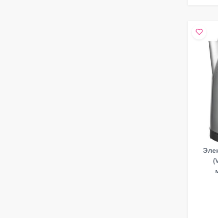
Элек
(