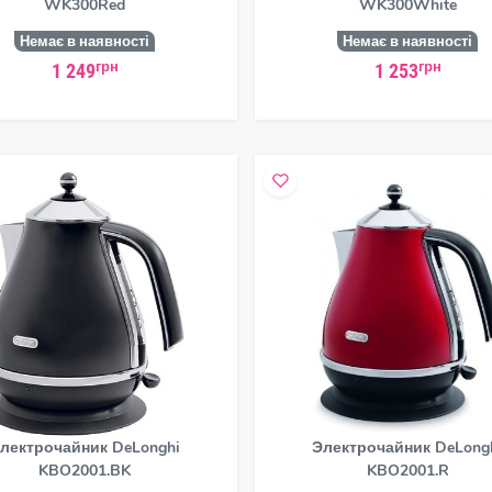
WK300Red
WK300White
Немає в наявності
Немає в наявності
грн
грн
1 249
1 253
лектрочайник DeLonghi
Электрочайник DeLong
KBO2001.BK
KBO2001.R