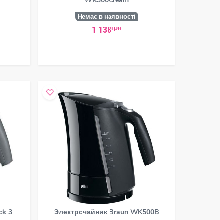
WK300Cream
Немає в наявності
грн
1 138
ck 3
Электрочайник Braun WK500B