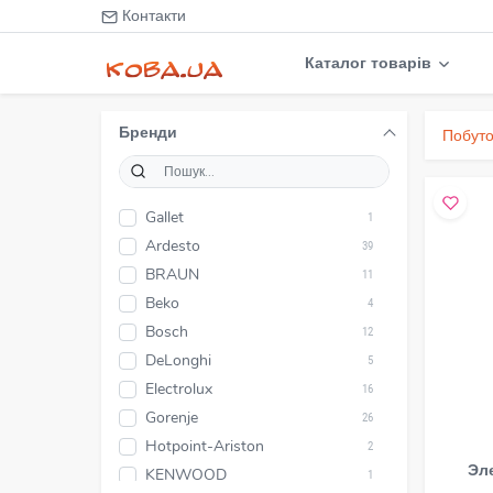
Контакти
Каталог товарів
Бренди
Побуто
Gallet
1
Ardesto
39
BRAUN
11
Beko
4
Bosch
12
DeLonghi
5
Electrolux
16
Gorenje
26
Hotpoint-Ariston
2
Эле
KENWOOD
1