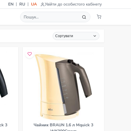
|
|
EN
RU
UA
Увійти до особистого кабінету
Сортувати
ck 3
Чайник BRAUN 1.6 л Mquick 3