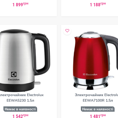
грн
грн
1 899
1 188
лектрочайник Electrolux
Электрочайник Electrol
EEWA5230 1.5л
EEWA7100R 1.5л
Немає в наявності
Немає в наявності
грн
грн
1 542
1 481