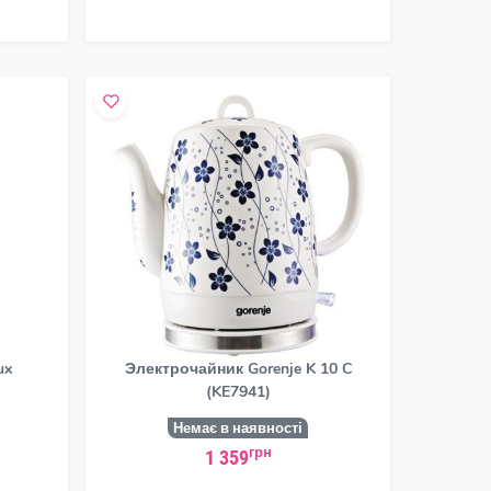
ux
Электрочайник Gorenje K 10 C
л
(KE7941)
Немає в наявності
грн
1 359