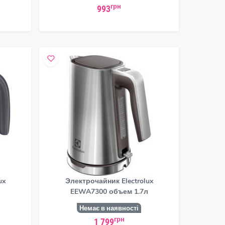
грн
993
ux
Электрочайник Electrolux
EEWA7300 объем 1.7л
Немає в наявності
грн
1 799