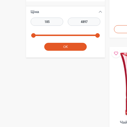
Kaiser
3
Lamart
6
Ціна
POLARIS
7
Panasonic
4
Philco
11
Philips
36
Rotex
OK
19
Russell Hobbs
89
Sencor
64
Supra
1
TEFAL
55
UFO
4
VITEK
1
Xiaomi
1
ZANUSSI
2
ZELMER
0
Чай